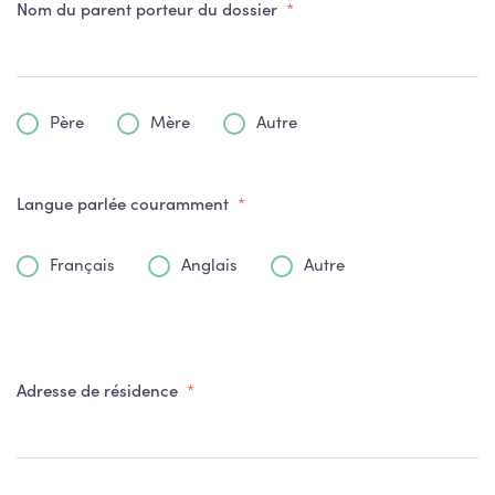
Nom du parent porteur du dossier
*
Père
Mère
Autre
*
Langue parlée couramment
*
Français
Anglais
Autre
Adresse de résidence
*
Ad
d
ré