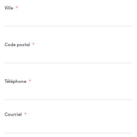
Ville
*
Vi
Code postal
*
C
po
Téléphone
*
Courriel
*