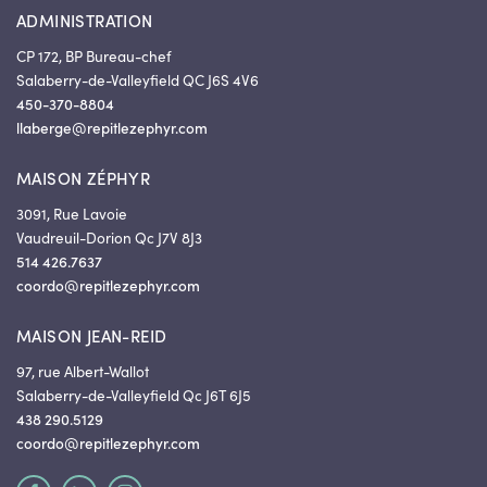
ADMINISTRATION
CP 172, BP Bureau-chef
Salaberry-de-Valleyfield QC J6S 4V6
450-370-8804
llaberge@repitlezephyr.com
MAISON ZÉPHYR
3091, Rue Lavoie
Vaudreuil-Dorion Qc J7V 8J3
514 426.7637
coordo@repitlezephyr.com
MAISON JEAN-REID
97, rue Albert-Wallot
Salaberry-de-Valleyfield Qc J6T 6J5
438 290.5129
coordo@repitlezephyr.com